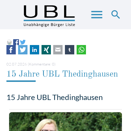
menu
search
Suchbegriffe
SUCHEN
Facebook
Twitter
LinkedIn
Xing
E-mail
tumblr
WhatsApp
02.07.2026
(Kommentare: 0)
15 Jahre UBL Thedinghausen
15 Jahre UBL Thedinghausen