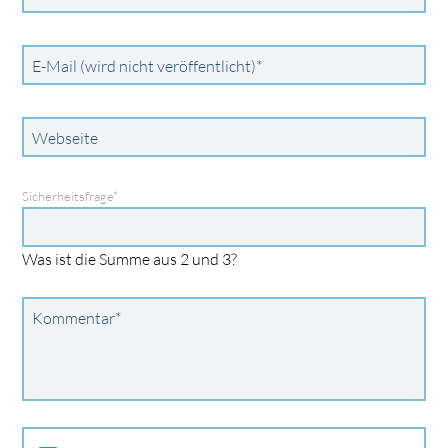
Pflichtfeld
E-Mail (wird nicht veröffentlicht)
*
Webseite
Pflichtfeld
Sicherheitsfrage
*
Was ist die Summe aus 2 und 3?
Pflichtfeld
Kommentar
*